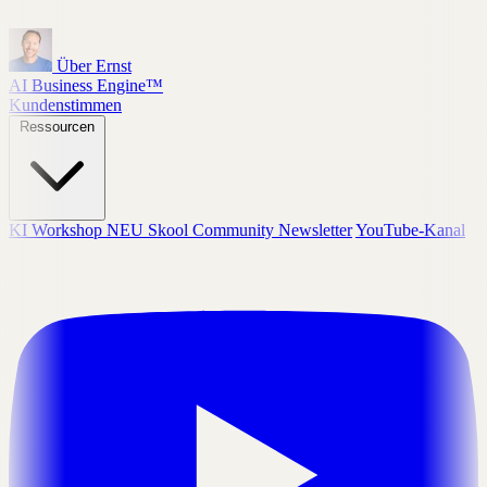
Über Ernst
AI Business Engine™
Kundenstimmen
Ressourcen
KI Workshop
NEU
Skool Community
Newsletter
YouTube-Kanal