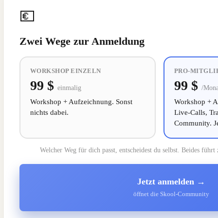
💶
Zwei Wege zur Anmeldung
WORKSHOP EINZELN
PRO-MITGLI
99 $
99 $
einmalig
/Mona
Workshop + Aufzeichnung. Sonst
Workshop + Au
nichts dabei.
Live-Calls, T
Community. Je
Welcher Weg für dich passt, entscheidest du selbst. Beides führ
Jetzt anmelden →
öffnet die Skool-Community