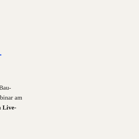
-
 Bau-
ebinar am
n
Live-